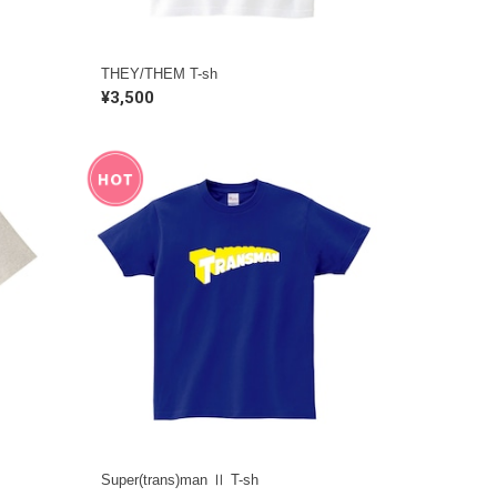
THEY/THEM T-sh
¥3,500
Super(trans)man Ⅱ T-sh