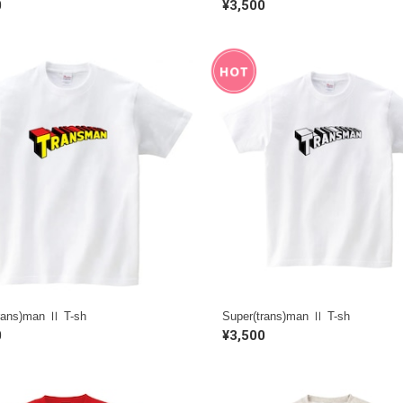
0
¥3,500
rans)man Ⅱ T-sh
Super(trans)man Ⅱ T-sh
0
¥3,500