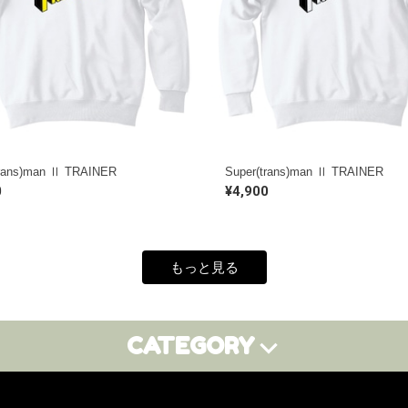
trans)man Ⅱ TRAINER
Super(trans)man Ⅱ TRAINER
0
¥4,900
もっと見る
CATEGORY