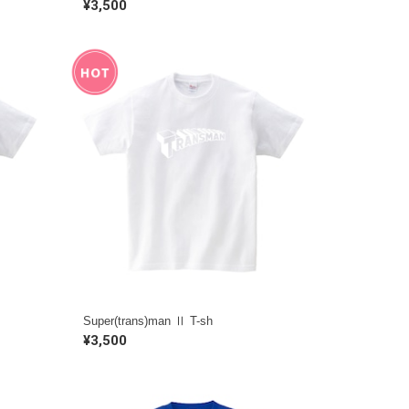
¥3,500
Super(trans)man Ⅱ T-sh
¥3,500