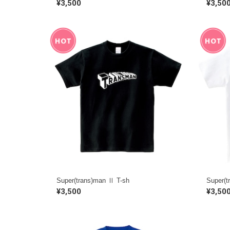
¥3,500
¥3,50
Super(trans)man Ⅱ T-sh
Super(t
¥3,500
¥3,50