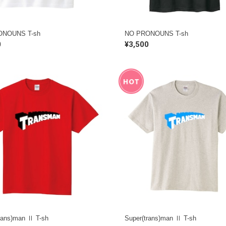
ONOUNS T-sh
NO PRONOUNS T-sh
0
¥3,500
rans)man Ⅱ T-sh
Super(trans)man Ⅱ T-sh