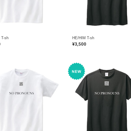
 T-sh
HE/HIM T-sh
0
¥3,500