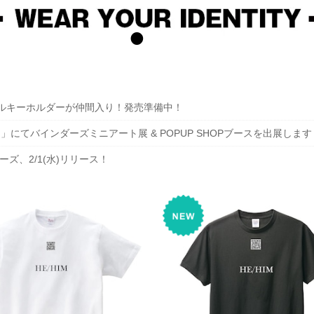
アクリルキーホルダーが仲間入り！発売準備中！
MARCH」にてバインダーズミニアート展 & POPUP SHOPブースを出展しま
リーズ、2/1(水)リリース！