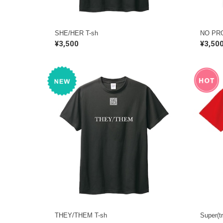
SHE/HER T-sh
NO PR
¥3,500
¥3,50
THEY/THEM T-sh
Super(t