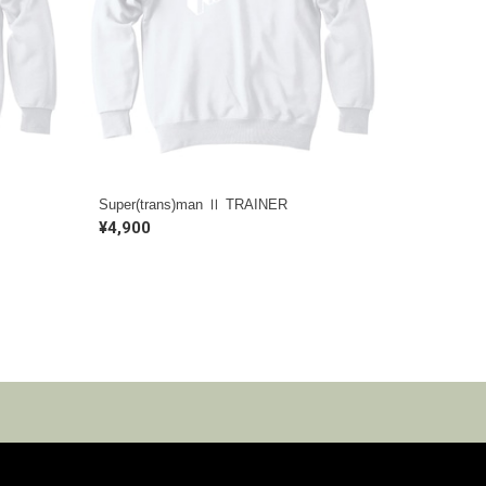
Super(trans)man Ⅱ TRAINER
¥4,900