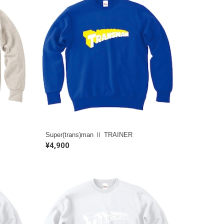
Super(trans)man Ⅱ TRAINER
¥4,900