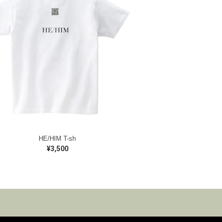
HE/HIM T-sh
¥3,500