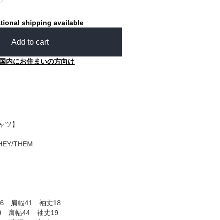
tional shipping available
Add to cart
国内にお住まいの方向け
シャツ】
THEY/THEM.
6 肩幅41 袖丈18
9 肩幅44 袖丈19