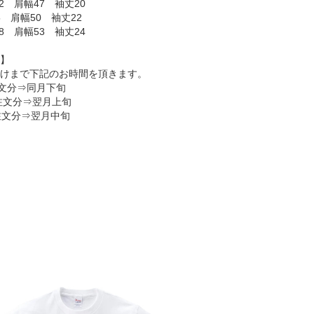
2 肩幅47 袖丈20
5 肩幅50 袖丈22
8 肩幅53 袖丈24
】
けまで下記のお時間を頂きます。
注文分⇒同月下旬
ご注文分⇒翌月上旬
注文分⇒翌月中旬