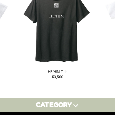
HE/HIM T-sh
¥3,500
CATEGORY