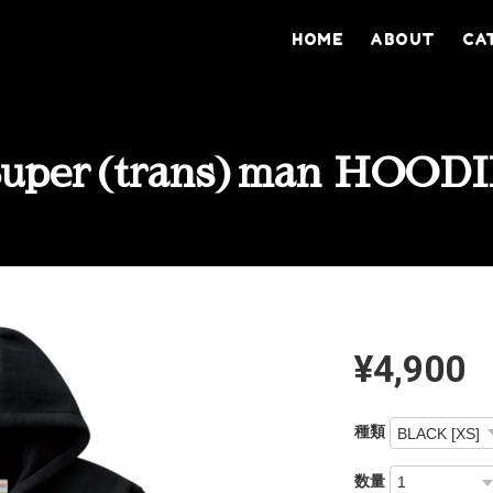
HOME
ABOUT
CA
Super(trans)man HOODI
¥4,900
種類
数量