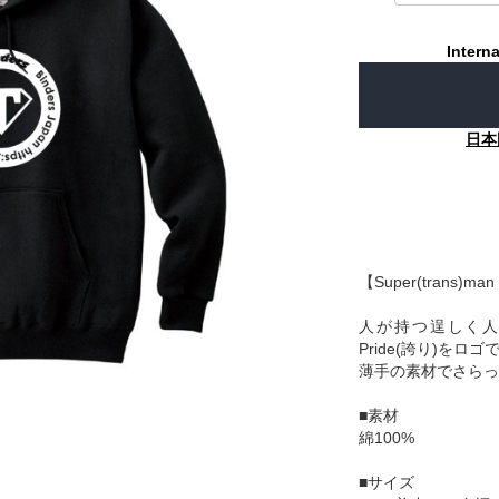
Interna
日本
【Super(trans)
人が持つ逞しく人
Pride(誇り)をロ
薄手の素材でさらっ
■素材
綿100%
■サイズ