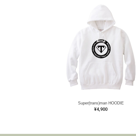
Super(trans)man HOODIE
¥4,900